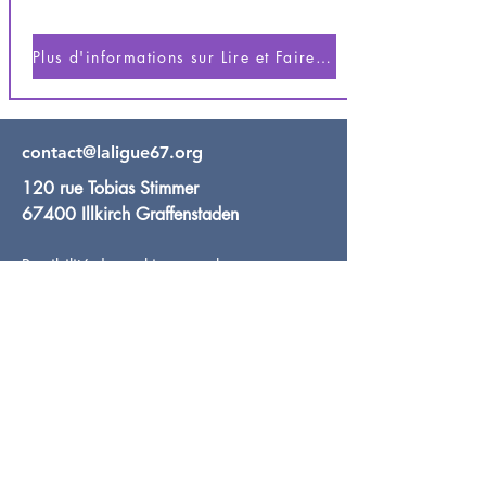
Plus d'informations sur Lire et Faire Lire
contact@laligue67.org
120 rue Tobias Stimmer
67400 Illkirch Graffenstaden
Possibilité de parking sur place
Tram A & E Arrêt Campus d'Illkirch
Bus 63 Arrêt Tobias Stimmer
En face de l'entreprise Fabéon