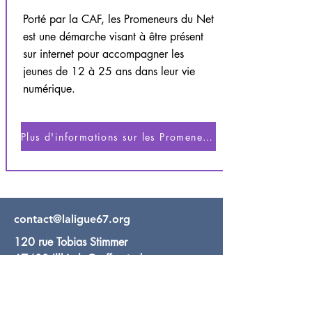
Porté par la CAF, les Promeneurs du Net
est une démarche visant à être présent
sur internet pour accompagner les
jeunes de 12 à 25 ans dans leur vie
numérique.
Plus d'informations sur les Promeneurs du Net
contact@laligue67.org
120 rue Tobias Stimmer
67400 Illkirch Graffenstaden
Possibilité de parking sur place
Tram A & E Arrêt Campus d'Illkirch