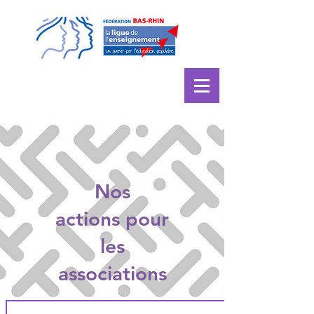
Nos
actions
pour
les
associations