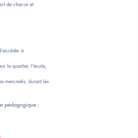
pect de chacun et
 d’accéder à
ur le quartier, l'école,
es mercredis, durant les
ce pédagogique :
.