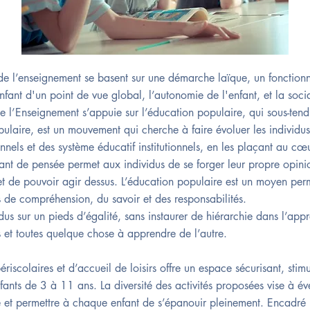
e de l’enseignement se basent sur une démarche laïque, un fonctio
fant d'un point de vue global, l’autonomie de l'enfant, et la socia
 de l’Enseignement s’appuie sur l’éducation populaire, qui sous-te
pulaire, est un mouvement qui cherche à faire évoluer les individu
nnels et des système éducatif institutionnels, en les plaçant au cœ
nt de pensée permet aux individus de se forger leur propre opinion
t de pouvoir agir dessus. L’éducation populaire est un moyen perm
 de compréhension, du savoir et des responsabilités.
idus sur un pieds d’égalité, sans instaurer de hiérarchie dans l’app
s et toutes quelque chose à apprendre de l’autre.
ériscolaires et d’accueil de loisirs offre un espace sécurisant, stimu
ants de 3 à 11 ans. La diversité des activités proposées vise à évei
 et permettre à chaque enfant de s’épanouir pleinement. Encadré